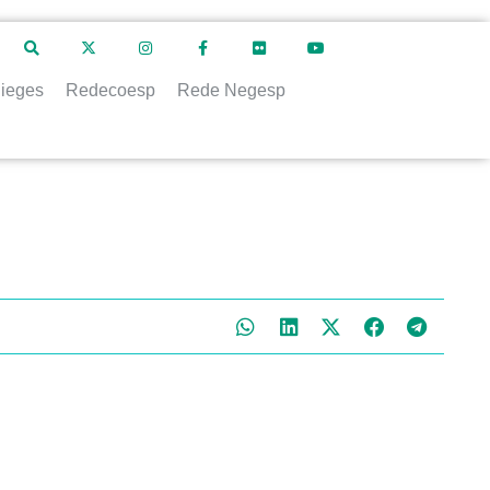
ieges
Redecoesp
Rede Negesp