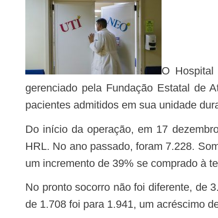
O Hospital
gerenciado pela Fundação Estatal de 
pacientes admitidos em sua unidade dur
Do início da operação, em 17 dezembro de 2022 até o fim de janeiro, mais de nove mil pessoas receberam atendimentos no
HRL. No ano passado, foram 7.228. Somen
um incremento de 39% se comprado à te
No pronto socorro não foi diferente, de 3.889 para 4.806, um aumento de 25% de pessoas socorridas. Já nos internamentos, foi
de 1.708 foi para 1.941, um acréscimo d