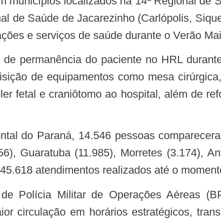
 municípios localizados na 14ª Regional de S
al de Saúde de Jacarezinho (Carlópolis, Siqu
s ações e serviços de saúde durante o Verão Ma
po de permanência do paciente no HRL duran
sição de equipamentos como mesa cirúrgica, bi
ler fetal e craniôtomo ao hospital, além de re
ontal do Paraná, 14.546 pessoas comparecer
), Guaratuba (11.985), Morretes (3.174), A
 45.618 atendimentos realizados até o moment
or circulação em horários estratégicos, tran