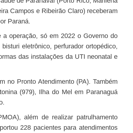
aúde de Paranavaí (Porto Rico, Marilena
eira Campos e Ribeirão Claro) receberam
ior Paraná.
te a operação, só em 2022 o Governo do
sturi eletrônico, perfurador ortopédico,
formas das instalações da UTI neonatal e
am no Pronto Atendimento (PA). Também
ntonina (979), Ilha do Mel em Paranaguá
o.
sportou 228 pacientes para atendimentos