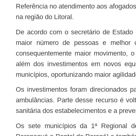
Referência no atendimento aos afogados, até o final de janeiro, o HRL recebeu também seis casos de pessoas que se afogaram
na região do Litoral.
De acordo com o secretário de Estado da Saúde, César Neves, as expectativas de aumento já eram previstas por conta do
maior número de pessoas e melhor c
consequentemente maior movimento, o 
além dos investimentos em novos equ
municípios, oportunizando maior agilida
Os investimentos foram direcionados para a contratação de equipes assistenciais especializadas, insumos, medicamentos e
ambulâncias. Parte desse recurso é vol
sanitária dos estabelecimentos e a prev
Os sete municípios da 1ª Regional de Saúde de Paranaguá (Antonina, Guaraqueçaba, Guaratuba, Matinhos, Morretes,