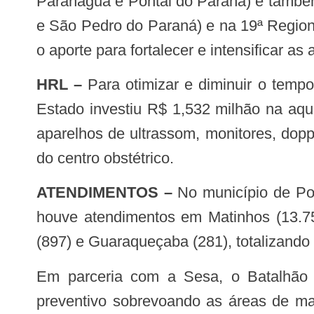
Paranaguá e Pontal do Paraná) e também
e São Pedro do Paraná) e na 19ª Region
o aporte para fortalecer e intensificar a
HRL –
Para otimizar e diminuir o tem
Estado investiu R$ 1,532 milhão na aqui
aparelhos de ultrassom, monitores, dopp
do centro obstétrico.
ATENDIMENTOS –
No município de P
houve atendimentos em Matinhos (13.756
(897) e Guaraqueçaba (281), totalizando
Em parceria com a Sesa, o Batalhão de Polícia Militar de Operações Aéreas (BPMOA), além de realizar patrulhamento
preventivo sobrevoando as áreas de mai