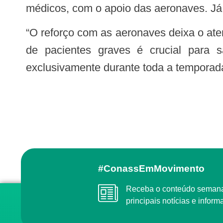
médicos, com o apoio das aeronaves. Já
“O reforço com as aeronaves deixa o atendimento muito mais ágil em situações de emergência, nas quais o tempo de transporte
de pacientes graves é crucial para s
exclusivamente durante toda a temporad
#ConassEmMovimento
Receba o conteúdo semanal do Conass com as
principais notícias e info