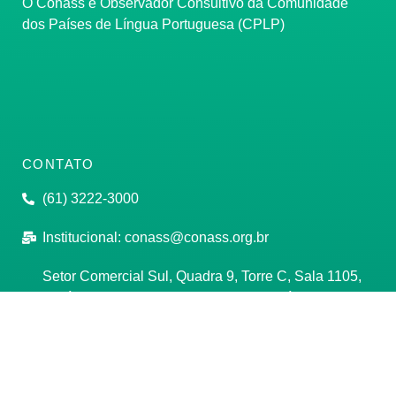
O Conass é Observador Consultivo da Comunidade
dos Países de Língua Portuguesa (CPLP)
CONTATO
(61) 3222-3000
Institucional:
conass@conass.org.br
Setor Comercial Sul, Quadra 9, Torre C, Sala 1105,
Edifício Parque Cidade Corporate Brasília/DF CEP:
70308-200
Razão Social: Conselho Nacional de Secretários de
Saúde