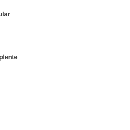
ular
plente