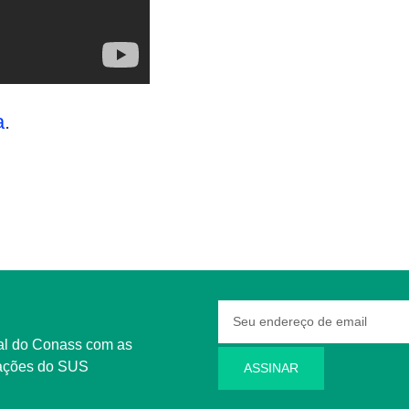
a
.
rmações do SUS
ASSINAR