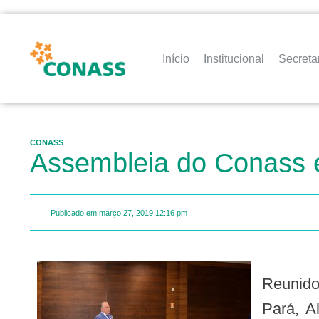
Início
Institucional
Secreta
CONASS
Assembleia do Conass e
Publicado em
março 27, 2019
12:16 pm
Reunidos nesta manhã (27), em Brasília, secretários estaduais de saúde elegeram o colega do
Pará, A