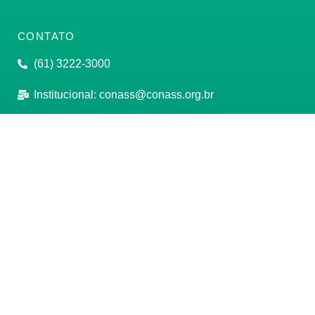
CONTATO
(61) 3222-3000
Institucional:
conass@conass.org.br
Setor Comercial Sul, Quadra 9, Torre C, Sala 1105,
Edifício Parque Cidade Corporate Brasília/DF CEP:
70308-200
Razão Social: Conselho Nacional de Secretários de
Saúde
CNPJ: 00.718.205/0001-07