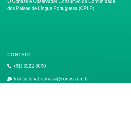
O Conass é Observador Consultivo da Comunidade
dos Países de Língua Portuguesa (CPLP)
CONTATO
(61) 3222-3000
Institucional:
conass@conass.org.br
Setor Comercial Sul, Quadra 9, Torre C, Sala 1105,
Edifício Parque Cidade Corporate Brasília/DF CEP:
70308-200
Razão Social: Conselho Nacional de Secretários de
Saúde