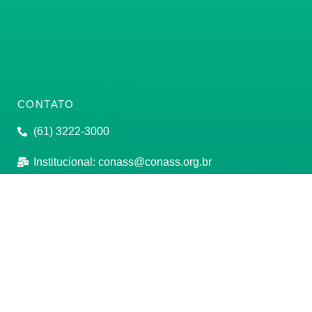
CONTATO
(61) 3222-3000
Institucional:
conass@conass.org.br
Setor Comercial Sul, Quadra 9, Torre C, Sala 1105,
Edifício Parque Cidade Corporate Brasília/DF CEP:
70308-200
Razão Social: Conselho Nacional de Secretários de
Saúde
CNPJ: 00.718.205/0001-07