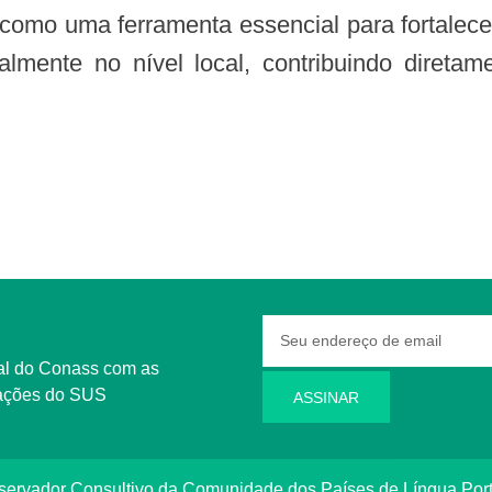
lmente no nível local, contribuindo direta
rmações do SUS
ASSINAR
bservador Consultivo da Comunidade dos Países de Língua Po