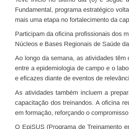
Fundamental, programa estratégico volta
mais uma etapa no fortalecimento da ca
Participam da oficina profissionais dos municípios de Vitória da Conquista, Belo Campo e Barra do Choça, além de técnicos dos
Núcleos e Bases Regionais de Saúde das
Ao longo da semana, as atividades têm como foco a investigação de surtos, a análise de dados epidemiológicos e a integração
entre a epidemiologia de campo e o labor
e eficazes diante de eventos de relevâ
As atividades também incluem a preparação para a Oficina 3, etapa final da formação, que marcará a conclusão do ciclo de
capacitação dos treinandos. A oficina reú
em formação, reforçando o compromisso 
O EpiSUS (Programa de Treinamento em Epidemiologia Aplicada aos Serviços do SUS), iniciativa do Ministério da Saúde em