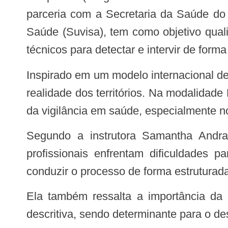
parceria com a Secretaria da Saúde do 
Saúde (Suvisa), tem como objetivo qualif
técnicos para detectar e intervir de for
Inspirado em um modelo internacional de treinamento em serviço, o EpiSUS alia teoria e prática, aproximando o aprendizado da
realidade dos territórios. Na modalidade
da vigilância em saúde, especialmente no
Segundo a instrutora Samantha Andrade, ainda há desafios importantes no cotidiano dos serviços. “Na prática, muitos
profissionais enfrentam dificuldades p
conduzir o processo de forma estruturada
Ela também ressalta a importância da integração com o laboratório. “Essa interface é fundamental, especialmente na fase
descritiva, sendo determinante para o de