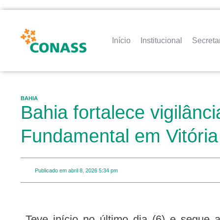
Início
Institucional
Secreta
BAHIA
Bahia fortalece vigilâ
Fundamental em Vitória
Publicado em
abril 8, 2026
5:34 pm
Teve início no último dia (6) e segue até o dia (11), em Vitória da Conquista, o segundo módulo da Oficina 2 do EpiSUS