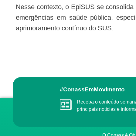
Nesse contexto, o EpiSUS se consolida como uma ferramenta essencial para fortalecer a capacidade de detecção e resposta a
emergências em saúde pública, especia
aprimoramento contínuo do SUS.
#ConassEmMovimento
Receba o conteúdo semanal do Conass com as
principais notícias e info
O Conass é O