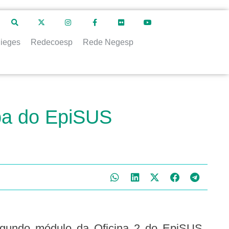
ieges
Redecoesp
Rede Negesp
apa do EpiSUS