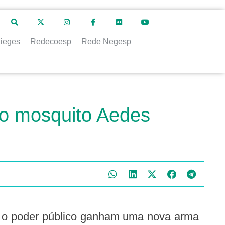
ieges
Redecoesp
Rede Negesp
do mosquito Aedes