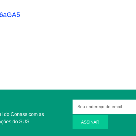
/r6aGA5
rmações do SUS
ASSINAR