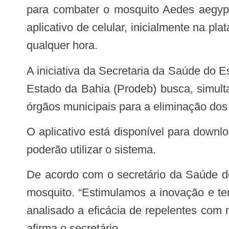
para combater o mosquito Aedes aegypt
aplicativo de celular, inicialmente na pl
qualquer hora.
A iniciativa da Secretaria da Saúde do Estado da Bahia (Sesab) em parceria com a Companhia de Processamento de Dados do
Estado da Bahia (Prodeb) busca, simulta
órgãos municipais para a eliminação dos
O aplicativo está disponível para down
poderão utilizar o sistema.
De acordo com o secretário da Saúde do Estado, Fábio Vilas-Boas, esta é mais uma estratégia complementar de combate ao
mosquito. “Estimulamos a inovação e te
analisado a eficácia de repelentes com 
afirma o secretário.