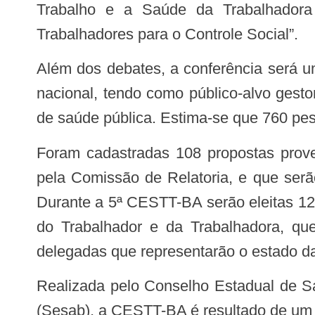
Trabalho e a Saúde da Trabalhadora
Trabalhadores para o Controle Social”.
Além dos debates, a conferência será um espaço de proposição de políticas e eleição de delegadas e delegados para a etapa
nacional, tendo como público-alvo gesto
de saúde pública. Estima-se que 760 pes
Foram cadastradas 108 propostas provenientes da realização das 9 Conferências Macrorregionais que foram sistematizadas
pela Comissão de Relatoria, e que serã
Durante a 5ª CESTT-BA serão eleitas 12 p
do Trabalhador e da Trabalhadora, qu
delegadas que representarão o estado d
Realizada pelo Conselho Estadual de Saúde, juntamente com Governo do Estado, através da Secretaria da Saúde do Estado
(Sesab), a CESTT-BA é resultado de um 