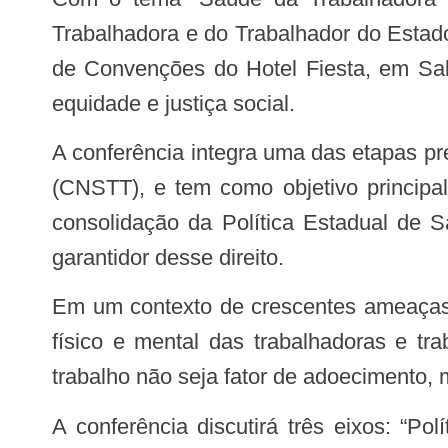
Trabalhadora e do Trabalhador do Estado
de Convenções do Hotel Fiesta, em Salv
equidade e justiça social.
A conferência integra uma das etapas preparatórias para a 5ª Conferência Nacional de Saúde do Trabalhador e da Trabalhadora
(CNSTT), e tem como objetivo principal
consolidação da Política Estadual de 
garantidor desse direito.
Em um contexto de crescentes ameaças aos direitos trabalhistas, de precarização das relações de trabalho e de adoecimento
físico e mental das trabalhadoras e tr
trabalho não seja fator de adoecimento, 
A conferência discutirá três eixos: “Política Estadual de Saúde da Trabalhadora e do Trabalhador”, “As Novas Relações de