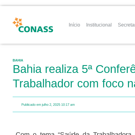
Início
Institucional
Secreta
BAHIA
Bahia realiza 5ª Confer
Trabalhador com foco n
Publicado em
julho 2, 2025
10:17 am
Com o tema “Saúde da Trabalhadora e do Trabalhador como Direito Humano”, a 5ª Conferência Estadual de Saúde da