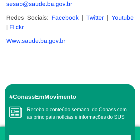
sesab@saude.ba.gov.br
Redes Sociais:
Facebook
|
Twitter
|
Youtube
|
Flickr
www.saude.ba.gov.br
#ConassEmMovimento
Receba o conteúdo semanal do Conass com
as principais notícias e informações do SUS