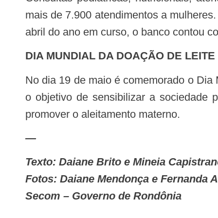
mais de 7.900 atendimentos a mulheres. 
abril do ano em curso, o banco contou c
DIA MUNDIAL DA DOAÇÃO DE LEIT
No dia 19 de maio é comemorado o Dia Mundial da Doação de Leite Humano, a data foi instituída pela Lei n° 13.227/2.015, com
o objetivo de sensibilizar a sociedade 
promover o aleitamento materno.
—
Texto: Daiane Brito e Mineia Capistra
Fotos: Daiane Mendonça e Fernanda 
Secom – Governo de Rondônia