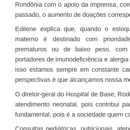
Rondônia com o apoio da imprensa, co
passado, o aumento de doações corresp
Edilene explica que, quando o estoque não é suficiente, o leite
materno é destinado com prioridad
prematuros ou de baixo peso, com in
portadores de imunodeficiência e alergia
isso estamos sempre em constante cam
perspectivas é que alcançamos nossa me
O diretor-geral do Hospital de Base, Rodrigo Bastos enfatiza que a doação de leite é primordial para os recém-nascidos e para o
atendimento neonatal, pois contribui p
fundamental, pois é a sociedade quem co
Consultas pediátricas, nutricionais, atendimentos de enfermagem e domiciliares somaram no primeiro quadrimestre de 2022,