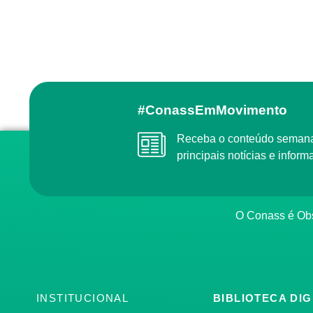
#ConassEmMovimento
Receba o conteúdo semanal do Conass com as
principais notícias e info
O Conass é O
INSTITUCIONAL
BIBLIOTECA DIG