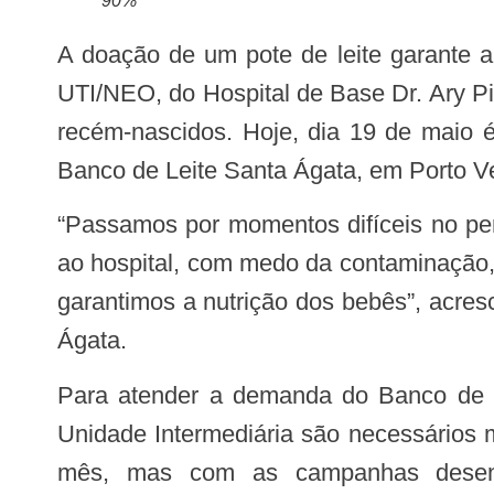
90%
A doação de um pote de leite garante alimentação para 10 bebês de baixo peso da Unidade de Terapia Intensiva Neonatal –
UTI/NEO, do Hospital de Base Dr. Ary P
recém-nascidos. Hoje, dia 19 de maio
Banco de Leite Santa Ágata, em Porto Ve
“Passamos por momentos difíceis no período pandêmico, muitas mães ficaram receosas em realizar a doação, de se dirigirem
ao hospital, com medo da contaminação
garantimos a nutrição dos bebês”, acre
Ágata.
Para atender a demanda do Banco de Leite, da UTI Neonatal e da
Unidade Intermediária são necessários ma
mês, mas com as campanhas desenv