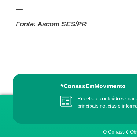
—
Fonte: Ascom SES/PR
#ConassEmMovimento
Receba o conteúdo semanal do Conass com as
principais notícias e info
O Conass é O