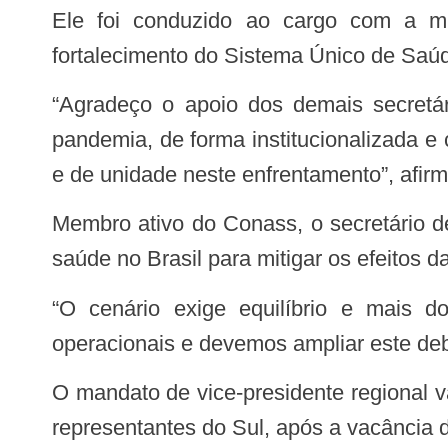
Ele foi conduzido ao cargo com a missão de representar as demandas regionais, numa ampla frente democrática de
fortalecimento do Sistema Único de Saú
“Agradeço o apoio dos demais secretários da região sul e de maneira integrada, vamos trabalhar para superar a crise da
pandemia, de forma institucionalizada 
e de unidade neste enfrentamento”, afir
Membro ativo do Conass, o secretário destacou ainda a necessidade de um diálogo permanente com as demais lideranças da
saúde no Brasil para mitigar os efeitos 
“O cenário exige equilíbrio e mais do que isso, um suporte permanente aos gestores. Muitos estão com dificuldades
operacionais e devemos ampliar este deb
O mandato de vice-presidente regional vai até abril de 2021. Beto Preto assume em razão da escolha dos secretários de saúde
representantes do Sul, após a vacância 