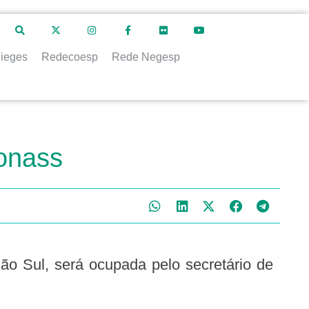
ieges
Redecoesp
Rede Negesp
Conass