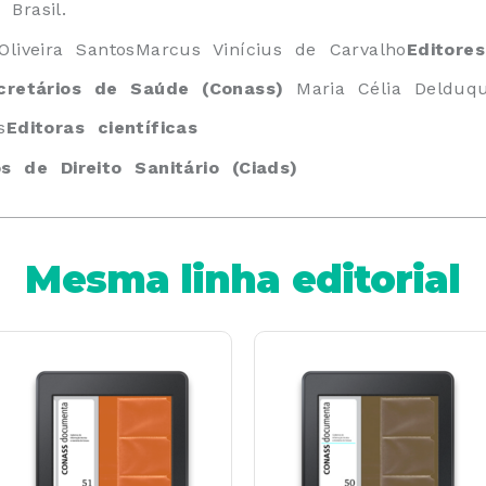
 Brasil.
Oliveira Santos
Marcus Vinícius de Carvalho
Editore
cretários de Saúde (Conass)
Maria Célia Delduq
s
Editoras científicas
s de Direito Sanitário (Ciads)
Mesma linha editorial