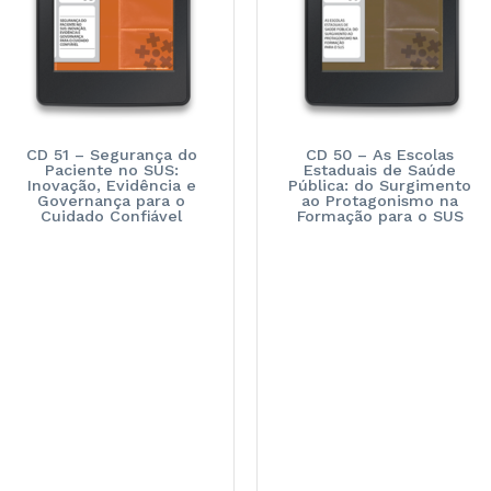
CD 51 – Segurança do
CD 50 – As Escolas
Paciente no SUS:
Estaduais de Saúde
Inovação, Evidência e
Pública: do Surgimento
Governança para o
ao Protagonismo na
Cuidado Confiável
Formação para o SUS