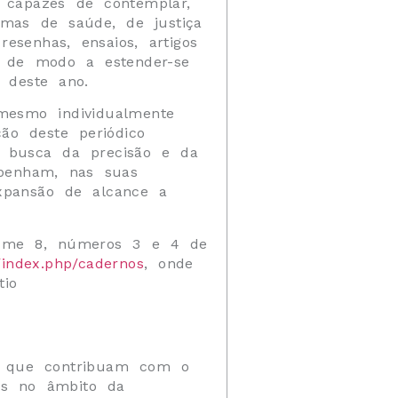
 capazes de contemplar,
temas de saúde, de justiça
senhas, ensaios, artigos
s de modo a estender-se
 deste ano.
 mesmo individualmente
ão deste periódico
a busca da precisão e da
penham, nas suas
xpansão de alcance a
lume 8, números 3 e 4 de
r/index.php/cadernos
, onde
tio
es que contribuam com o
is no âmbito da