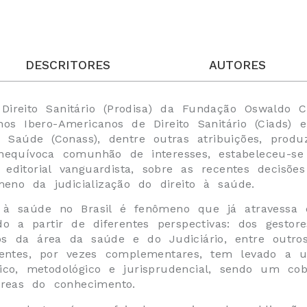
DESCRITORES
AUTORES
reito Sanitário (Prodisa) da Fundação Oswaldo Cr
nos Ibero-Americanos de Direito Sanitário (Ciads)
 Saúde (Conass), dentre outras atribuições, produz
nequívoca comunhão de interesses, estabeleceu-se
editorial vanguardista, sobre as recentes decisões
meno da judicialização do direito à saúde.
to à saúde no Brasil é fenômeno que já atravess
do a partir de diferentes perspectivas: dos gestor
icos da área da saúde e do Judiciário, entre outro
rgentes, por vezes complementares, tem levado a
nico, metodológico e jurisprudencial, sendo um co
áreas do conhecimento.