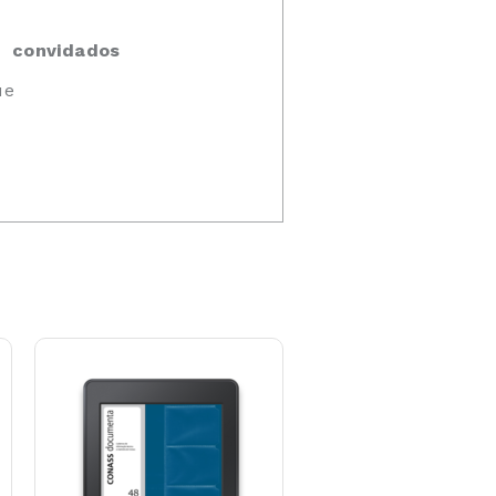
s convidados
ue