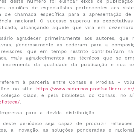
res deste número foi elencar eixos de publicação
es opiniões de especialistas pertencentes aos sis
 de chamada específica para a apresentação de re
ência nacional. O sucesso superou as expectativa
icado, alcançando aquele que virá em dezembro
essário agradecer primeiramente aos autores, que
lavras, generosamente as cederam para a composiç
 revisores, que em tempo restrito contribuíram n
nda mais agradecimentos aos técnicos que se em
 o incremento da qualidade da publicação e sua e
referem à parceria entre Conass e Prodisa – vo
line no sítio
https://www.cadernos.prodisa.fiocruz.b
coleção Ciads, e pela biblioteca do Conass, no sí
blioteca/
.
mpressa para a devida distribuição.
 deste periódico seja capaz de produzir reflexõ
es, a inovação, as soluções ponderadas e raciona