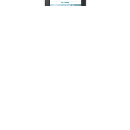
NEGESP: Estruturação e
Monitoramento da Segurança
do Paciente no SUS – Caderno
3