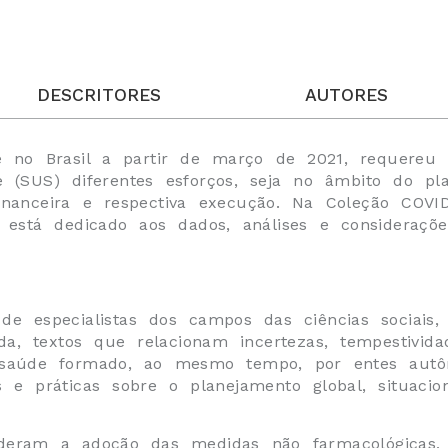
DESCRITORES
AUTORES
e no Brasil a partir de março de 2021, requere
(SUS) diferentes esforços, seja no âmbito do pla
inanceira e respectiva execução. Na Coleção COVI
stá dedicado aos dados, análises e consideraçõe
e especialistas dos campos das ciências sociais,
tida, textos que relacionam incertezas, tempestivi
saúde formado, ao mesmo tempo, por entes autôn
 e práticas sobre o planejamento global, situacio
deram a adoção das medidas não farmacológicas, o