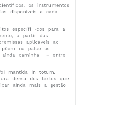
científicos, os instrumentos
ias disponíveis a cada
itos específi -cos para a
ento, a partir das
premissas aplicáveis ao
m põem no palco os
 e ainda caminha – entre
foi mantida in totum,
tura densa dos textos que
icar ainda mais a gestão