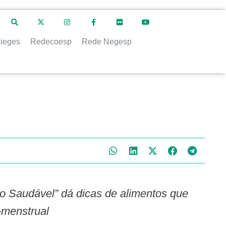
ieges
Redecoesp
Rede Negesp
-menstrual