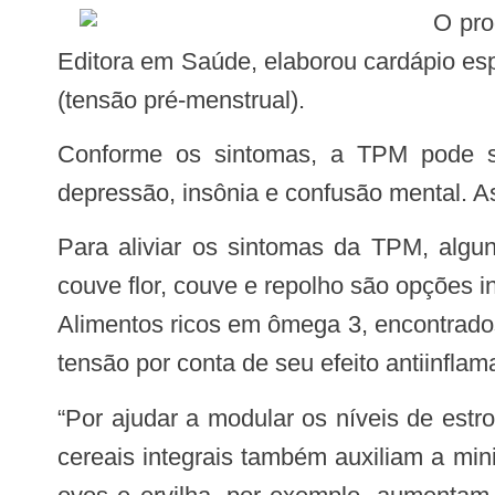
O programa “Meu Prato Saudável”, parceria do Instituto do Coração (InCor) com a LatinMed
Editora em Saúde, elaborou cardápio es
(tensão pré-menstrual).
Conforme os sintomas, a TPM pode ser dividida em quatro tipos, causando desde ansiedade e irritabilidade até choro,
depressão, insônia e confusão mental. 
Para aliviar os sintomas da TPM, alguns grupos de alimentos, como soja e vegetais ricos em antioxidantes, como brócolis,
couve flor, couve e repolho são opções 
Alimentos ricos em ômega 3, encontrados
tensão por conta de seu efeito antiinflama
“Por ajudar a modular os níveis de estrogênio, que é um hormônio feminino, os alimentos ricos em fibra, como nozes, frutas e
cereais integrais também auxiliam a min