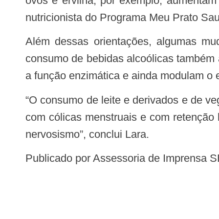
ovos e ervilha, por exemplo, aumentam 
nutricionista do Programa Meu Prato Sau
Além dessas orientações, algumas mudanças de hábitos, como a diminuição do consumo de açúcares e a diminuição no
consumo de bebidas alcoólicas também aj
a função enzimática e ainda modulam o e
“O consumo de leite e derivados e de vegetais de folhas verde-escuras é indicado, principalmente, para as mulheres que sofrem
com cólicas menstruais e com retenção l
nervosismo”, conclui Lara.
Publicado por Assessoria de Imprensa