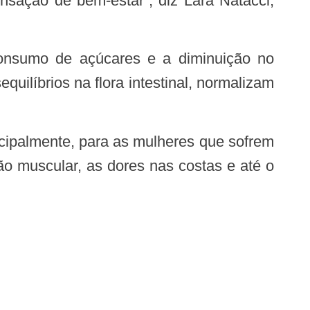
nsação de bem-estar”, diz Lara Natacci,
ilíbrios na flora intestinal, normalizam
ão muscular, as dores nas costas e até o