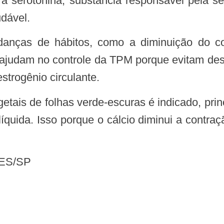
a serotonina, substância responsável pela se
dável.
udam no controle da TPM porque evitam desequ
strogênio circulante.
íquida. Isso porque o cálcio diminui a contraç
 SES/SP