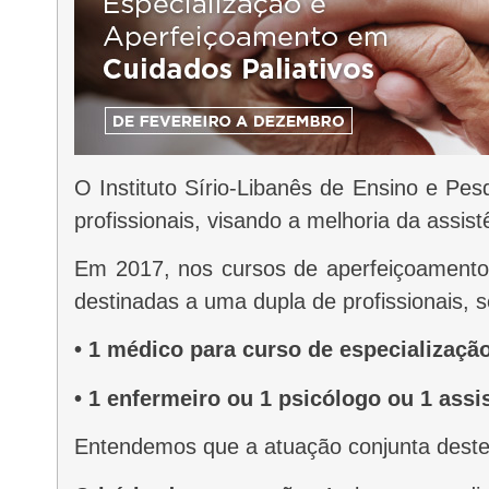
O Instituto Sírio-Libanês de Ensino e Pesquisa – IEP/HSL tem promovido iniciativas educacionais de apoio ao Sistema Único de Saúde (SUS) por meio de capacitação de
profissionais, visando a melhoria da assi
Em 2017, nos cursos de aperfeiçoamento
destinadas a uma dupla de profissionais, 
• 1 médico para curso de especializaçã
• 1 enfermeiro ou 1 psicólogo ou 1 assi
Entendemos que a atuação conjunta destes