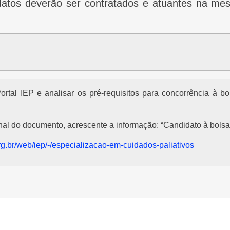
tos deverão ser contratados e atuantes na mesma
 final do documento, acrescente a informação: “Candidato à bolsa
.org.br/web/iep/-/especializacao-em-cuidados-paliativos