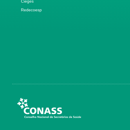
Cieges
Redecoesp