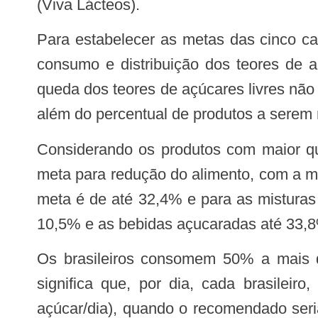
(Viva Lácteos).
Para estabelecer as metas das cinco categorias de alimentos, o Ministério da Saúde analisou critérios que envolvem desde o
consumo e distribuição dos teores de 
queda dos teores de açúcares livres não
além do percentual de produtos a serem 
Considerando os produtos com maior quantidade de açúcar, os biscoitos e produtos lácteos terão os maiores percentuais de
meta para redução do alimento, com a m
meta é de até 32,4% e para as misturas 
10,5% e as bebidas açucaradas até 33,
Os brasileiros consomem 50% a mais de açúcar do que o recomendado pela Organização Mundial da Saúde (OMS). Isso
significa que, por dia, cada brasile
açúcar/dia), quando o recomendado seri