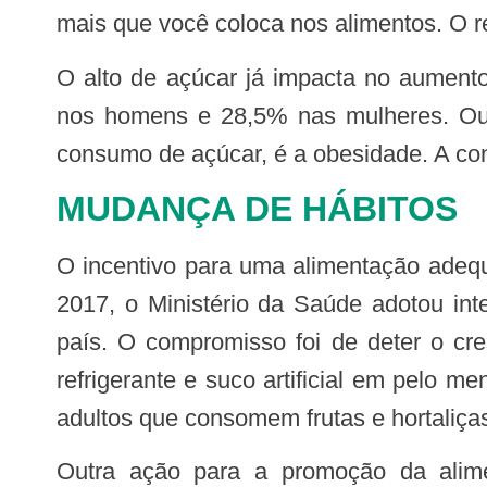
mais que você coloca nos alimentos. O r
O alto de açúcar já impacta no aumento de doenças crônicas não-transmissíveis. Na última década, o diabetes cresceu 54%
nos homens e 28,5% nas mulheres. Outr
consumo de açúcar, é a obesidade. A con
MUDANÇA DE HÁBITOS
O incentivo para uma alimentação adequada e saudável e a prática de atividades físicas é prioridade do Governo Federal. Em
2017, o Ministério da Saúde adotou in
país. O compromisso foi de deter o cr
refrigerante e suco artificial em pelo
adultos que consomem frutas e hortaliça
Outra ação para a promoção da alimentação saudável é a publicação do Guia Alimentar para a População Brasileira.