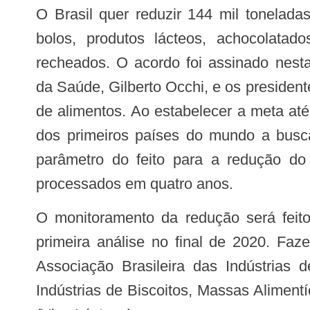
O Brasil quer reduzir 144 mil toneladas de açúcar de bolos, misturas para
bolos, produtos lácteos, achocolatad
recheados. O acordo foi assinado nesta 
da Saúde, Gilberto Occhi, e os president
de alimentos. Ao estabelecer a meta at
dos primeiros países do mundo a busca
parâmetro do feito para a redução do 
processados em quatro anos.
O monitoramento da redução será feito a cada dois anos pela Agência Nacional de Vigilância Sanitária (Anvisa), sendo a
primeira análise no final de 2020. Faz
Associação Brasileira das Indústrias 
Indústrias de Biscoitos, Massas Alimentí