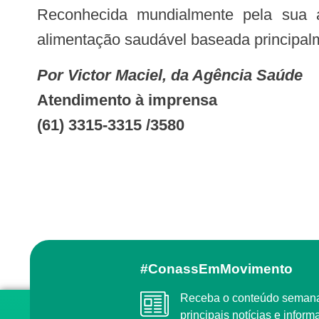
Reconhecida mundialmente pela sua a
alimentação saudável baseada principal
Por Victor Maciel, da Agência Saúde
Atendimento à imprensa
(61) 3315-3315 /3580
#ConassEmMovimento
Receba o conteúdo semanal do Conass com as
principais notícias e info