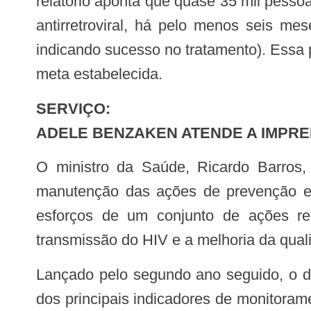
relatório aponta que quase 35 mil pessoa
antirretroviral, há pelo menos seis me
indicando sucesso no tratamento). Essa
meta estabelecida.
SERVIÇO:
ADELE BENZAKEN ATENDE A IMPREN
O ministro da Saúde, Ricardo Barros, comentou os avanços apontados pelo relatório. Barros ressaltou a importância da
manutenção das ações de prevenção e c
esforços de um conjunto de ações rea
transmissão do HIV e a melhoria da qual
Lançado pelo segundo ano seguido, o documento Relatório de Monitoramento Clínico do HIV, reúne e analisa as informações
dos principais indicadores de monitorame