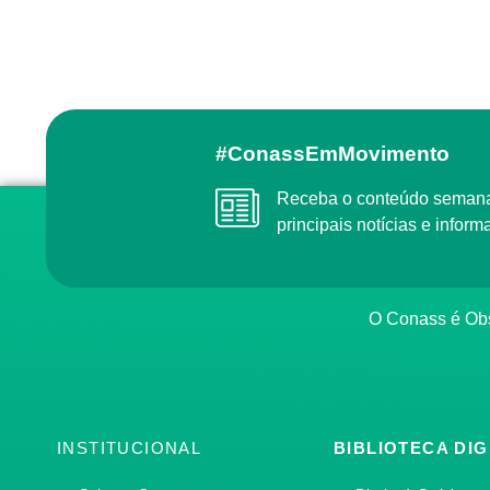
#ConassEmMovimento
Receba o conteúdo semanal do Conass com as
principais notícias e info
O Conass é O
INSTITUCIONAL
BIBLIOTECA DIG