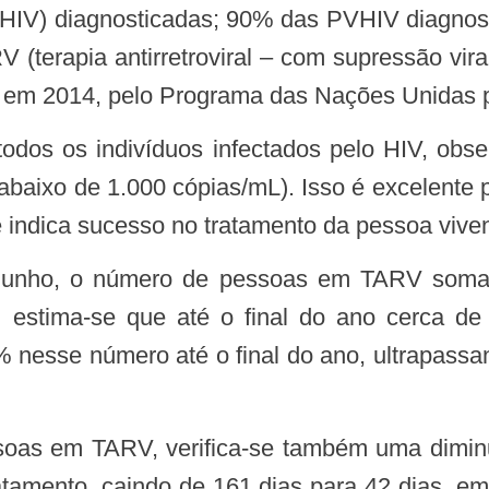
V) diagnosticadas; 90% das PVHIV diagnosticad
erapia antirretroviral – com supressão viral,
s, em 2014, pelo Programa das Nações Unidas 
 abaixo de 1.000 cópias/mL). Isso é excelente 
 e indica sucesso no tratamento da pessoa viv
 estima-se que até o final do ano cerca d
 nesse número até o final do ano, ultrapassa
 tratamento, caindo de 161 dias para 42 dias, 