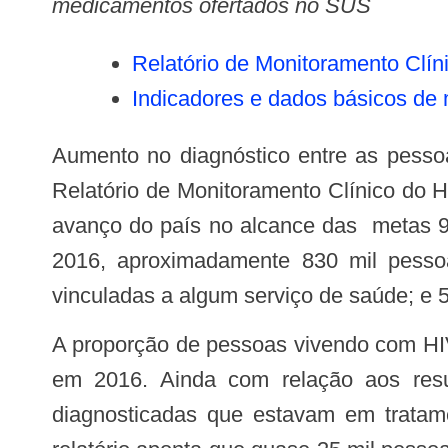
medicamentos ofertados no SUS
Relatório de Monitoramento Clín
Indicadores e dados básicos de 
Aumento no diagnóstico entre as pessoas que vivem com HIV e no número de pessoas em tratamento são os destaques do
Relatório de Monitoramento Clínico do H
avanço do país no alcance das metas 9
2016, aproximadamente 830 mil pesso
vinculadas a algum serviço de saúde; e 5
A proporção de pessoas vivendo com HIV diagnosticadas (1ª meta) aumentou em 18%, passando de 71%, em 2012, para 84%,
em 2016. Ainda com relação aos re
diagnosticadas que estavam em trata