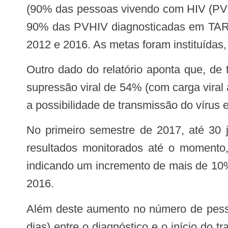
(90% das pessoas vivendo com HIV (PVHI
90% das PVHIV diagnosticadas em TARV (t
2012 e 2016. As metas foram instituída
Outro dado do relatório aponta que, de todos os indivíduos infectados pelo HIV, observa-se cobertura antirretroviral de 60% e
supressão viral de 54% (com carga viral
a possibilidade de transmissão do vírus
No primeiro semestre de 2017, até 30 junho, o número de pessoas em TARV somava mais de 517 mil. De acordo com os
resultados monitorados até o momento,
indicando um incremento de mais de 10%
2016.
Além deste aumento no número de pessoas em TARV, verifica-se também uma diminuição expressiva no tempo mediano (em
dias) entre o diagnóstico e o início do