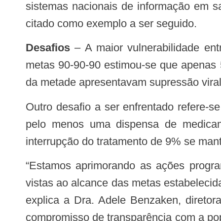
sistemas nacionais de informação em saú
citado como exemplo a ser seguido.
Desafios
– A maior vulnerabilidade ent
metas 90-90-90 estimou-se que apenas
da metade apresentavam supressão viral
Outro desafio a ser enfrentado refere-se a adesão à TARV. Os dados indicam que 70% das pessoas vivendo com HIV – com
pelo menos uma dispensa de medicam
interrupção do tratamento de 9% se man
“Estamos aprimorando as ações programáticas, buscando a aceleração e a qualificação da resposta brasileira ao HIV, com
vistas ao alcance das metas estabelecid
explica a Dra. Adele Benzaken, diretora
compromisso de transparência com a pop