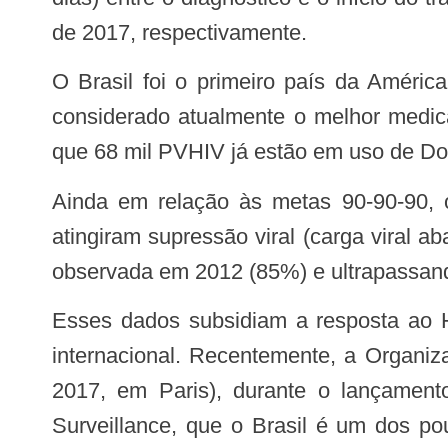
de 2017, respectivamente.
O Brasil foi o primeiro país da América Latina a incorporar, a partir de janeiro de 2017, o medicamento Dolutegravir, que é
considerado atualmente o melhor medic
que 68 mil PVHIV já estão em uso de Dol
Ainda em relação às metas 90-90-90, observa-se que das pessoas em TARV, há pelo menos seis meses, em 2016, 91%
atingiram supressão viral (carga viral 
observada em 2012 (85%) e ultrapassand
Esses dados subsidiam a resposta ao HIV no Brasil e são reconhecidos por seu rigor, como fonte de informação no âmbito
internacional. Recentemente, a Organi
2017, em Paris), durante o lançament
Surveillance, que o Brasil é um dos p