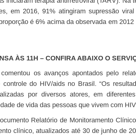
s iniciaram terapia antirretroviral (TARV). Na
ses, em 2016, 91% atingiram supressão viral
 proporção é 6% acima da observada em 2012 
SA ÀS 11H – CONFIRA ABAIXO O SERVI
ontrole do HIV/aids no Brasil. “Os resultad
lizadas por diversos atores, em diferente
idade de vida das pessoas que vivem com HIV e
nto clínico, atualizados até 30 de junho de 20