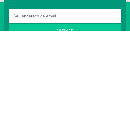
ASSINAR
O Conass é Observador Consultivo da Comunidade
dos Países de Língua Portuguesa (CPLP)
CONTATO
(61) 3222-3000
Institucional:
conass@conass.org.br