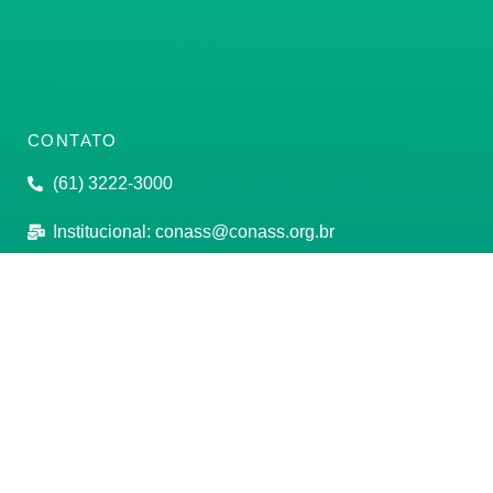
CONTATO
(61) 3222-3000
Institucional:
conass@conass.org.br
Setor Comercial Sul, Quadra 9, Torre C, Sala 1105,
Edifício Parque Cidade Corporate Brasília/DF CEP:
70308-200
Razão Social: Conselho Nacional de Secretários de
Saúde
CNPJ: 00.718.205/0001-07