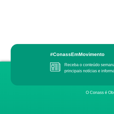
#ConassEmMovimento
Receba o conteúdo semanal do Conass com as
principais notícias e info
O Conass é O