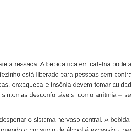
afezinho está liberado para pessoas sem cont
cas, enxaqueca e insônia devem tomar cuida
 sintomas desconfortáveis, como arritmia – se
 quando o consumo de álcool é excessivo, ge