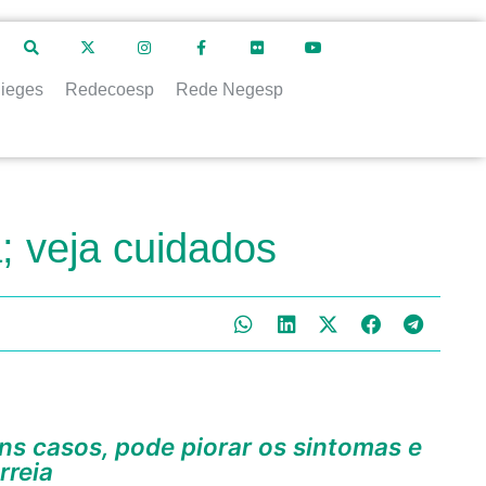
ieges
Redecoesp
Rede Negesp
; veja cuidados
rreia