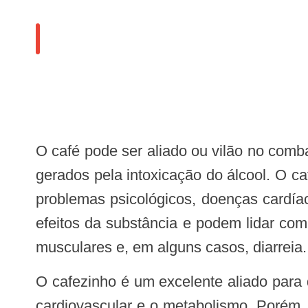
O café pode ser aliado ou vilão no combate à ressaca. A bebida rica em cafeína pode ajudar a rebater a sonolência e o cansaço
gerados pela intoxicação do álcool. O c
problemas psicológicos, doenças cardía
efeitos da substância e podem lidar com
musculares e, em alguns casos, diarreia.
O cafezinho é um excelente aliado para despertar o sistema nervoso central. A bebida é estimulante e acelera o funcionamento
cardiovascular e o metabolismo. Porém,