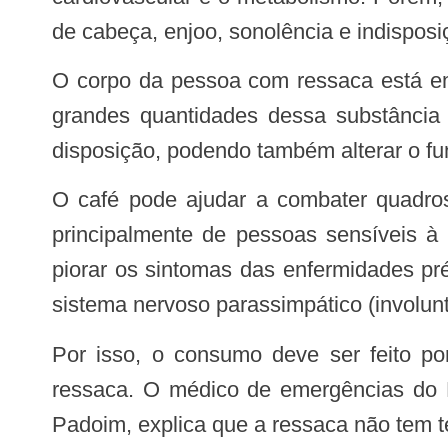
de cabeça, enjoo, sonolência e indisposi
O corpo da pessoa com ressaca está em um processo de intoxicação. O excesso de álcool no sistema e a metabolização de
grandes quantidades dessa substância 
disposição, podendo também alterar o f
O café pode ajudar a combater quadros leves da intoxicação, como sonolência e indisposição. Porém, em quadros graves,
principalmente de pessoas sensíveis à
piorar os sintomas das enfermidades pré
sistema nervoso parassimpático (involunt
Por isso, o consumo deve ser feito por pessoas sem contraindicação médica à cafeína e que enfrente sintomas leves de
ressaca. O médico de emergências do P
Padoim, explica que a ressaca não tem t