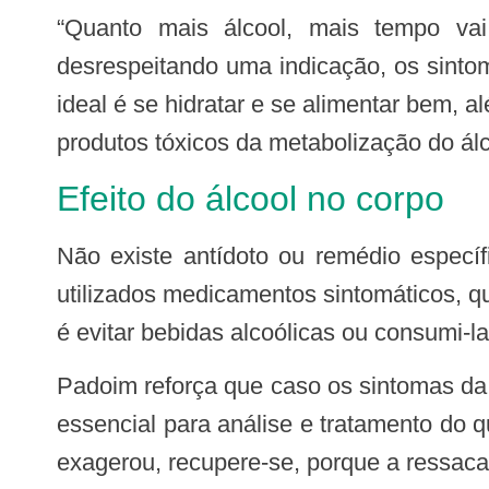
“Quanto mais álcool, mais tempo vai ser necessário para curar a ressaca. E, se consumir cafeína em excesso ou
desrespeitando uma indicação, os sinto
ideal é se hidratar e se alimentar bem,
produtos tóxicos da metabolização do álc
Efeito do álcool no corpo
Não existe antídoto ou remédio específico que trata a ressaca. Para tratar os efeitos do consumo excessivo de álcool, são
utilizados medicamentos sintomáticos, q
é evitar bebidas alcoólicas ou consumi-
Padoim reforça que caso os sintomas da ressaca ou do efeito da cafeína gerem desconfortos anormais, o atendimento médico é
essencial para análise e tratamento do 
exagerou, recupere-se, porque a ressaca 