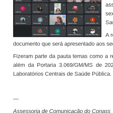
as
sex
Sa
A reunião teve como objetivo discutir temas e demandas que serão sistematizados em um
documento que será apresentado aos sec
Fizeram parte da pauta temas como a revisão da Portaria 2.031/GM/MS de 2004, bem como a Nova Política de Laboratórios,
além da Portaria 3.069/GM/MS de 2024
Laboratórios Centrais de Saúde Pública.
—
Assessoria de Comunicação do Conass