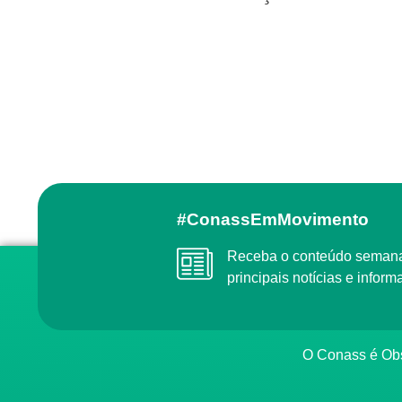
#ConassEmMovimento
Receba o conteúdo semanal do Conass com as
principais notícias e info
O Conass é O