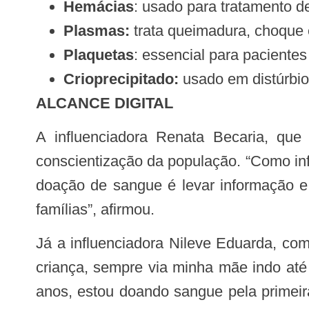
Hemácias
: usado para tratamento d
Plasmas:
trata queimadura, choque 
Plaquetas
: essencial para paciente
Crioprecipitado:
usado em distúrbio
ALCANCE DIGITAL
A influenciadora Renata Becaria, que também aderiu à campanha, ressaltou o poder de alcance das redes sociais na
conscientização da população. “Como inf
doação de sangue é levar informação e
famílias”, afirmou.
Já a influenciadora Nileve Eduarda, compartilhou sua experiência pessoal e a motivação para participar da campanha. “Desde
criança, sempre via minha mãe indo at
anos, estou doando sangue pela primeir