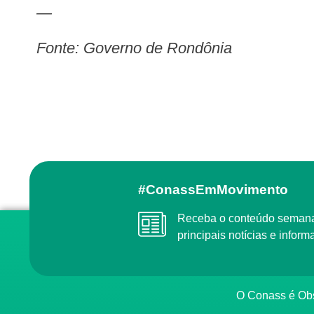
—
Fonte: Governo de Rondônia
#ConassEmMovimento
Receba o conteúdo semanal do Conass com as
principais notícias e info
O Conass é O