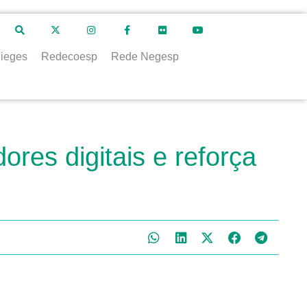
ieges
Redecoesp
Rede Negesp
res digitais e reforça