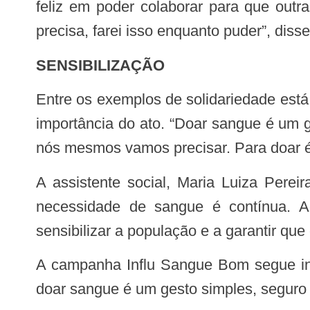
feliz em poder colaborar para que out
precisa, farei isso enquanto puder”, disse
SENSIBILIZAÇÃO
Entre os exemplos de solidariedade está a doadora da tipagem O+, Daiana Parente, que participou da campanha e reforçou a
importância do ato. “Doar sangue é um 
nós mesmos vamos precisar. Para doar é 
A assistente social, Maria Luiza Pereira, enfatizou que a doação regular é essencial para manter os estoques seguros. “A
necessidade de sangue é contínua. A
sensibilizar a população e a garantir qu
A campanha Influ Sangue Bom segue incentivando a população a procurar os hemocentros de todo o estado, reforçando que
doar sangue é um gesto simples, seguro 