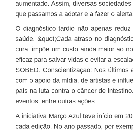
aumentado. Assim, diversas sociedades
que passamos a adotar e a fazer o alerta
O diagnóstico tardio não apenas reduz as chances de cura dos pacientes, como gera aumento no custo para o sistema de
saúde. &quot;Cada atraso no diagnóstic
cura, impõe um custo ainda maior ao no
eficaz para salvar vidas e evitar a esc
SOBED. Conscientização: Nos últimos a
com o apoio da mídia, de artistas e inf
país na luta contra o câncer de intesti
eventos, entre outras ações.
A iniciativa Março Azul teve início em 2021 e já contou com o envolvimento de centenas de parceiros institucionais ao longo de
cada edição. No ano passado, por exempl