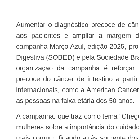
Aumentar o diagnóstico precoce de câncer de intestino, garantir mais qualidade de vida
aos pacientes e ampliar a margem de
campanha Março Azul, edição 2025, pro
Digestiva (SOBED) e pela Sociedade Bras
organização da campanha é reforçar
precoce do câncer de intestino a parti
internacionais, como a American Cancer 
as pessoas na faixa etária dos 50 anos.
A campanha, que traz como tema “Chegou a hora de Salvar a Sua Vida”, alerta homens e
mulheres sobre a importância do cuidado
mais comum, ficando atrás somente dos