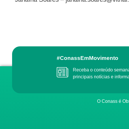
#ConassEmMovimento
Receba o conteúdo semanal do Conass com as
principais notícias e info
O Conass é O