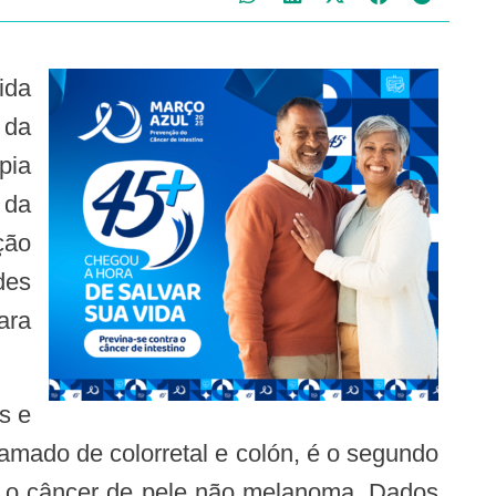
 da
pia
 da
ção
des
ara
amado de colorretal e colón, é o segundo
o o câncer de pele não melanoma. Dados