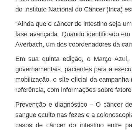
do Instituto Nacional do Câncer (Inca) e
“Ainda que o câncer de intestino seja uma das doenças mais frequentes e fatais no país, 65% dos casos são diagnosticados em
fase avançada. Quando identificado em e
Averbach, um dos coordenadores da cam
Em sua quinta edição, o Março Azul, reforça também a importância da parceria entre médicos, associações, instituições
governamentais, pacientes para a execu
mobilização, o site oficial da campanh
referência, com informações sobre fator
Prevenção e diagnóstico – O câncer de intestino pode ser diagnosticado e prevenido por meio de exames, como o teste de
sangue oculto nas fezes e a colonoscopia
casos de câncer do intestino entre 