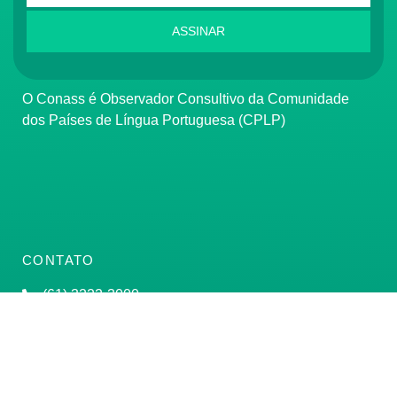
ASSINAR
O Conass é Observador Consultivo da Comunidade
dos Países de Língua Portuguesa (CPLP)
CONTATO
(61) 3222-3000
Institucional:
conass@conass.org.br
Setor Comercial Sul, Quadra 9, Torre C, Sala 1105,
Edifício Parque Cidade Corporate Brasília/DF CEP: