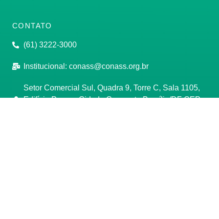
CONTATO
(61) 3222-3000
Institucional:
conass@conass.org.br
Setor Comercial Sul, Quadra 9, Torre C, Sala 1105,
Edifício Parque Cidade Corporate Brasília/DF CEP:
70308-200
Razão Social: Conselho Nacional de Secretários de
Saúde
CNPJ: 00.718.205/0001-07