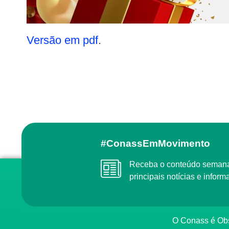
Versão em pdf
.
#ConassEmMovimento
Receba o conteúdo semanal do Conass com as
principais notícias e info
O Conass é O