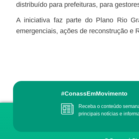
distribuído para prefeituras, para gestor
A iniciativa faz parte do Plano Rio Grande, que atua em três eixos de enfrentamento aos efeitos das enchentes: ações
emergenciais, ações de reconstrução e R
#ConassEmMovimento
Receba o conteúdo semanal do Conass com as
principais notícias e info