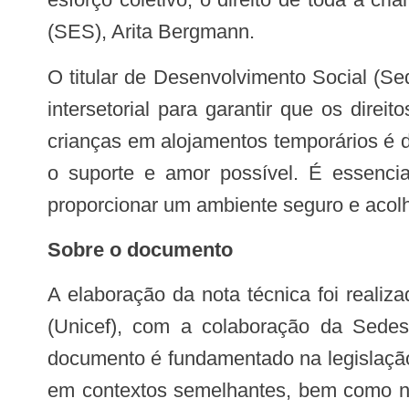
(SES), Arita Bergmann.
O titular de Desenvolvimento Social (Sedes), Beto Fantinel, acrescenta que o documento representa um esforço colaborativo e
intersetorial para garantir que os dire
crianças em alojamentos temporários é 
o suporte e amor possível. É essenci
proporcionar um ambiente seguro e acolh
Sobre o documento
A elaboração da nota técnica foi realizada a partir de uma parceria da Repi com o Fundo das Nações Unidas para a Infância
(Unicef), com a colaboração da Sede
documento é fundamentado na legislação
em contextos semelhantes, bem como na 