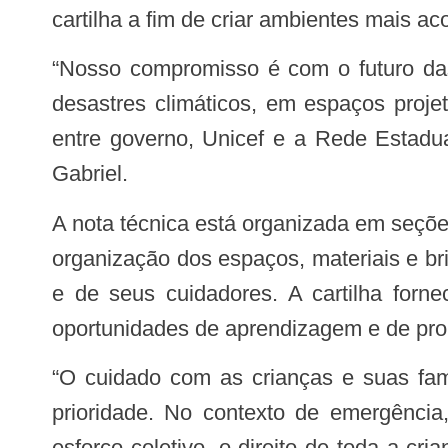
cartilha a fim de criar ambientes mais a
“Nosso compromisso é com o futuro das crianças. Garantir que elas tenham um desenvolvimento integral, mesmo diante de
desastres climáticos, em espaços proje
entre governo, Unicef e a Rede Estadual
Gabriel.
A nota técnica está organizada em seções que detalham como estruturar e gerir espaços seguros para as crianças. Ela aborda a
organização dos espaços, materiais e br
e de seus cuidadores. A cartilha forne
oportunidades de aprendizagem e de prom
“O cuidado com as crianças e suas famílias, independentemente do espaço onde elas se encontram, deve ser sempre uma
prioridade. No contexto de emergência
esforço coletivo, o direito de toda a cr