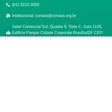
(61) 3222-3000
Institucional:
conass@conass.org.br
Setor Comercial Sul, Quadra 9, Torre C, Sala 1105,
Edifício Parque Cidade Corporate Brasília/DF CEP:
70308-200
Razão Social: Conselho Nacional de Secretários de
Saúde
CNPJ: 00.718.205/0001-07