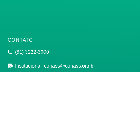
CONTATO
(61) 3222-3000
Institucional:
conass@conass.org.br
Setor Comercial Sul, Quadra 9, Torre C, Sala 1105,
Edifício Parque Cidade Corporate Brasília/DF CEP:
70308-200
Razão Social: Conselho Nacional de Secretários de
Saúde
CNPJ: 00.718.205/0001-07