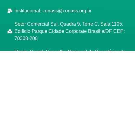
Institucional:
conass@conass.org.br
Setor Comercial Sul, Quadra 9, Torre C, Sala 1105,
Edifício Parque Cidade Corporate Brasília/DF CEP:
70308-200
Razão Social: Conselho Nacional de Secretários de
Saúde
CNPJ: 00.718.205/0001-07
Manage consent