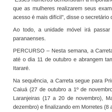
que as mulheres realizarem seus exam
acesso é mais difícil”, disse o secretári
Ao todo, a unidade móvel irá passar por 13 municípios até dezembro e realizar exames em mulheres de 58 cidades
paranaenses.
PERCURSO – Nesta semana, a Carreta Saúde da Mulher está na cidade de Conselheiro Mairinck. Os atendimentos seguem
até o dia 11 de outubro e abrangem ta
Itararé.
Na sequência, a Carreta segue para Primeiro de Maio (13 a 18 de outubro), Colorado (20 a 25 de outubro), Santo Antônio do
Caiuá (27 de outubro a 1º de novembro
Laranjeiras (17 a 20 de novembro), M
dezembro) e finalizando em Morretes (8 