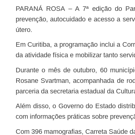
PARANÁ ROSA – A 7ª edição do Paraná Rosa traz uma série de iniciativas voltadas à saúde feminina, com ações de
prevenção, autocuidado e acesso a serv
útero.
Em Curitiba, a programação inclui a Corrida da Vigilância em Saúde, evento que pretende chamar a atenção para a importância
da atividade física e mobilizar tanto se
Durante o mês de outubro, 60 municípios também vão receber a exibição do filme Câncer com Ascendente em Virgem, de
Rosane Svartman, acompanhada de rodas
parceria da secretaria estadual da Cult
Além disso, o Governo do Estado distribuirá 150 mil exemplares da Cartilha da Saúde da Mulher nas 22 Regionais de Saúde,
com informações práticas sobre prevençã
Com 396 mamografias, Carreta Saúde da