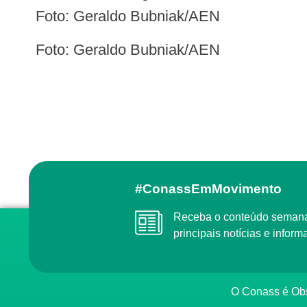
Foto: Geraldo Bubniak/AEN
Foto: Geraldo Bubniak/AEN
#ConassEmMovimento
Receba o conteúdo semanal do Conass com as
principais notícias e info
O Conass é O