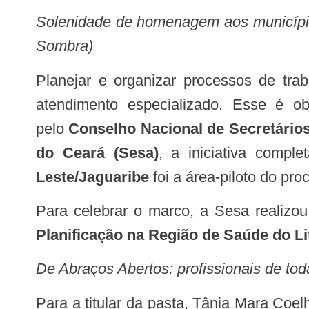
Solenidade de homenagem aos municípios
Sombra)
Planejar e organizar processos de tr
atendimento especializado. Esse é ob
pelo
Conselho Nacional de Secretário
do Ceará (Sesa)
, a iniciativa comp
Leste/Jaguaribe
foi a área-piloto do pro
Para celebrar o marco, a Sesa realizou,
Planificação na Região de Saúde do Li
De Abraços Abertos: profissionais de tod
Para a titular da pasta, Tânia Mara Coelho, o momento é de exaltação das pessoas envolvidas na iniciativa. “Pude acompanhar