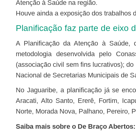
Atenção à Saúde na região.
Houve ainda a exposição dos trabalhos d
Planificação faz parte de eixo
A Planificação da Atenção à Saúde, desenvolvida por meio do eixo 2 do projeto De Braços Abertos, da Sesa, é uma
metodologia desenvolvida pelo Con
(associação civil sem fins lucrativos);
Nacional de Secretarias Municipais de 
No Jaguaribe, a planificação já se encontra na quarta de oito etapas. Ao todo, 20 municípios estão envolvidos no processo:
Aracati, Alto Santo, Ererê, Fortim, Ica
Norte, Morada Nova, Palhano, Pereiro, P
Saiba mais sobre o De Braço Abertos: