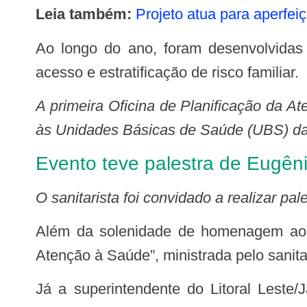
Leia também:
Projeto atua para aperfei
Ao longo do ano, foram desenvolvidas oficinas de diversas temáticas, como gestão de base populacional, territorialização,
acesso e estratificação de risco familiar.
A primeira Oficina de Planificação da A
às Unidades Básicas de Saúde (UBS) da R
Evento teve palestra de Eugêni
O sanitarista foi convidado a realizar pa
Além da solenidade de homenagem aos municípios, o evento contou com a palestra magna “A Planificação nas Redes de
Atenção à Saúde”, ministrada pelo sanita
Já a superintendente do Litoral Leste/Jaguaribe, Mere Benedita do Nascimento, falou sobre o percurso da Planificação da