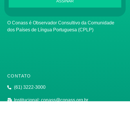
ASSINAR
O Conass é Observador Consultivo da Comunidade
dos Países de Língua Portuguesa (CPLP)
CONTATO
(61) 3222-3000
Institucional:
conass@conass.org.br
Setor Comercial Sul, Quadra 9, Torre C, Sala 1105,
Edifício Parque Cidade Corporate Brasília/DF CEP:
70308-200