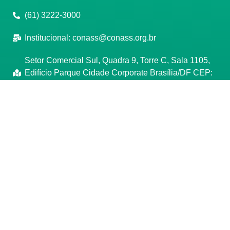
(61) 3222-3000
Institucional:
conass@conass.org.br
Setor Comercial Sul, Quadra 9, Torre C, Sala 1105,
Edifício Parque Cidade Corporate Brasília/DF CEP:
70308-200
Razão Social: Conselho Nacional de Secretários de
Saúde
CNPJ: 00.718.205/0001-07