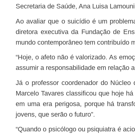
Secretaria de Saúde, Ana Luisa Lamouni
Ao avaliar que o suicídio é um problema de saúde pública não atrelado apenas aos profissionais, mas a toda a sociedade, a
diretora executiva da Fundação de Ens
mundo contemporâneo tem contribuído mu
“Hoje, o afeto não é valorizado. As emoções são pouco expressadas e as pessoas vivem na solidão. Por isso, todos temos que
assumir a responsabilidade em relação ao
Já o professor coordenador do Núcleo de Intervenção em Crise e Prevenção do Suicídio do Instituto de Psicologia da UnB,
Marcelo Tavares classificou que hoje h
em uma era perigosa, porque há trans
jovens, que serão o futuro”.
“Quando o psicólogo ou psiquiatra é acionado, as pessoas já estão em um quadro de sofrimento muito grande. Hoje as famílias,