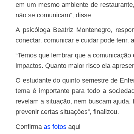
em um mesmo ambiente de restaurante,
não se comunicam”, disse.
A psicóloga Beatriz Montenegro, responsável pela política distrital de prevenção ao suicídio no DF, explica que a forma de
conectar, comunicar e cuidar pode ferir, a
“Temos que lembrar que a comunicação com outros grupos, onde podem existir pessoas mais vulneráveis, pode causar diversos
impactos. Quanto maior risco ela apresent
O estudante do quinto semestre de Enfermagem, Lucas Gualberto, que participou da abertura do evento, acredita que discutir o
tema é importante para todo a socieda
revelam a situação, nem buscam ajuda. Po
prevenir certas situações”, finalizou.
Confirma
as fotos
aqui