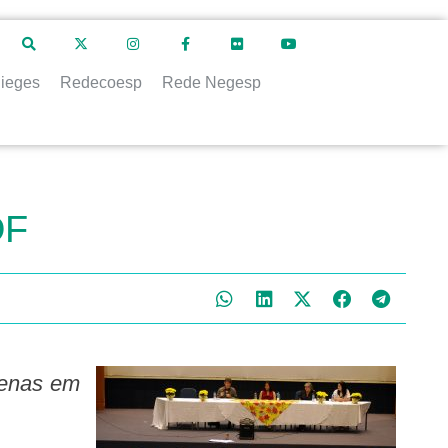
ieges
Redecoesp
Rede Negesp
DF