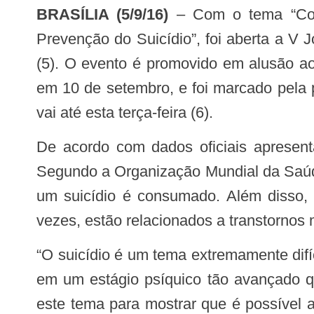
BRASÍLIA (5/9/16)
– Com o tema “Cone
Prevenção do Suicídio”, foi aberta a V 
(5). O evento é promovido em alusão a
em 10 de setembro, e foi marcado pela 
vai até esta terça-feira (6).
De acordo com dados oficiais apresentados no evento, em 2015, 130 pessoas retiraram a própria vida no Distrito Federal.
Segundo a Organização Mundial da Saúde
um suicídio é consumado. Além disso,
vezes, estão relacionados a transtornos
“O suicídio é um tema extremamente difícil e complicado para o profissional de saúde, porque muitas vezes o paciente já chega
em um estágio psíquico tão avançado q
este tema para mostrar que é possível a