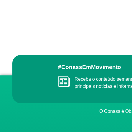
#ConassEmMovimento
Receba o conteúdo semanal do Conass com as
principais notícias e info
O Conass é O