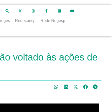
ieges
Redecoesp
Rede Negesp
ão voltado às ações de