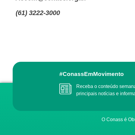
(61) 3222-3000
#ConassEmMovimento
Receba o conteúdo semanal do Conass com as
principais notícias e info
O Conass é O