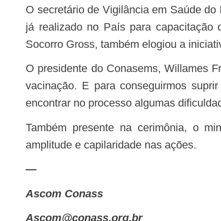
O secretário de Vigilância em Saúde do Ministério da Saúde, Arnaldo Medeiros, afirmou que o programa lançado hoje é o maior
já realizado no País para capacitação
Socorro Gross, também elogiou a iniciati
O presidente do Conasems, Willames Freire, completou: “Estamos trabalhando forte para colocar vacinas nas nossas salas de
vacinação. E para conseguirmos suprir 
encontrar no processo algumas dificulda
Também presente na cerimônia, o ministro da Saúde, Eduardo Pazuello, afirmou que a iniciativa lançada hoje garantirá
amplitude e capilaridade nas ações.
—
Ascom Conass
ascom@conass.org.br