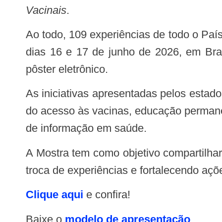
Vacinais
.
Ao todo, 109 experiências de todo o País foram avaliadas e aprovadas para apresentação durante a Mostra, que acontecerá nos
dias 16 e 17 de junho de 2026, em Bras
pôster eletrônico.
As iniciativas apresentadas pelos estados abordam estratégias inovadoras voltadas ao fortalecimento da imunização, ampliação
do acesso às vacinas, educação permane
de informação em saúde.
A Mostra tem como objetivo compartilhar práticas exitosas desenvolvidas pelas Secretarias Estaduais de Saúde, promovendo a
troca de experiências e fortalecendo açõ
Clique aqui
e confira!
Baixe o
modelo de apresentação
.