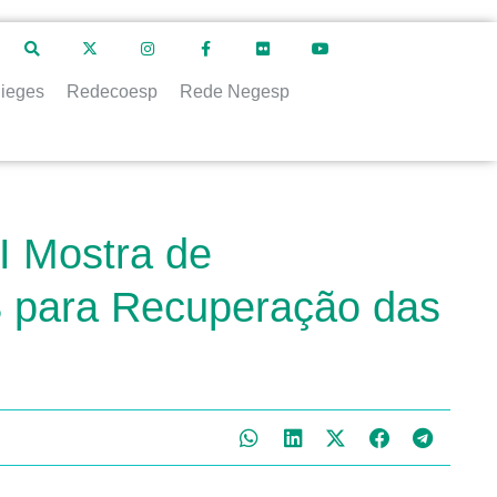
ieges
Redecoesp
Rede Negesp
I Mostra de
S para Recuperação das