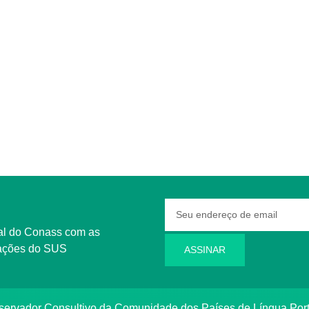
rmações do SUS
ASSINAR
bservador Consultivo da Comunidade dos Países de Língua Po