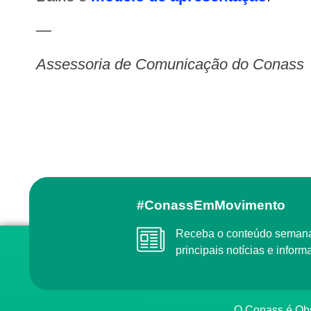
—
Assessoria de Comunicação do Conass
#ConassEmMovimento
Receba o conteúdo semanal do Conass com as
principais notícias e info
O Conass é O