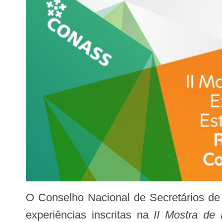
O Conselho Nacional de Secretários de Saúde (Conass) divulgou, nesta quinta-feira (28), o resultado oficial da avaliação das
experiências inscritas na
II Mostra de