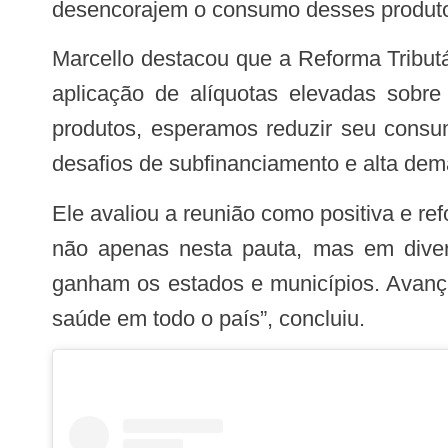
desencorajem o consumo desses produtos
Marcello destacou que a Reforma Tributária representa uma oportunidade estratégica para o país. “Nosso objetivo é defender a
aplicação de alíquotas elevadas sobre
produtos, esperamos reduzir seu consum
desafios de subfinanciamento e alta dem
Ele avaliou a reunião como positiva e reforçou a importância da parceria com o Conass. “A participacão do Conselho é essencial
não apenas nesta pauta, mas em diver
ganham os estados e municípios. Avança
saúde em todo o país”, concluiu.