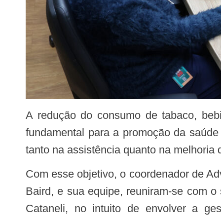
A redução do consumo de tabaco, bebidas alcoólicas e açucaradas, além de alimentos ultraprocessados, é uma estratégia
fundamental para a promoção da saúde e
tanto na assistência quanto na melhoria 
Com esse objetivo, o coordenador de Advocacy da organização não governamental ACT Promoção da Saúde, Marcello Fragano
Baird, e sua equipe, reuniram-se com o 
Cataneli, no intuito de envolver a g