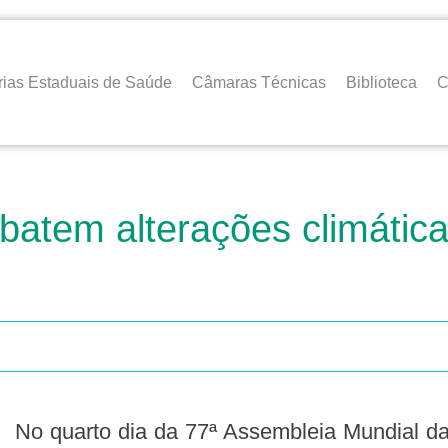
rias Estaduais de Saúde
Câmaras Técnicas
Biblioteca
C
tem alterações climática
No quarto dia da 77ª Assembleia Mundial da Saúde, em Genebra, Suíça, sob o tema