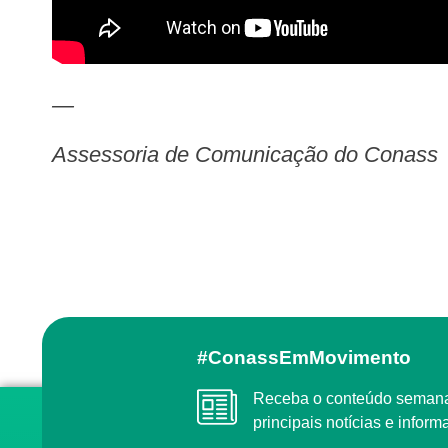
—
Assessoria de Comunicação do Conass
#ConassEmMovimento
Receba o conteúdo semanal do Conass com as
principais notícias e info