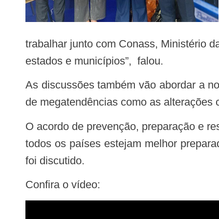
trabalhar junto com Conass, Ministério 
estados e municípios”, falou.
As discussões também vão abordar a nova estratégia da OMS para a saúde global 2025-2028, que discute o impacto na saúde
de megatendências como as alterações cl
O acordo de prevenção, preparação e resposta à pandemias, que é liderado pelos estados membros da OMS e visa garantir que
todos os países estejam melhor prepara
foi discutido.
Confira o vídeo: