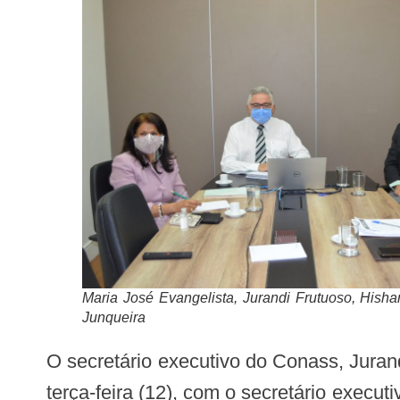
Maria José Evangelista, Jurandi Frutuoso, His
Junqueira
O secretário executivo do Conass, Jurandi Frutuoso e a assessora técnica, Maria José Evangelista reuniram-se na manhã desta
terça-feira (12), com o secretário exec