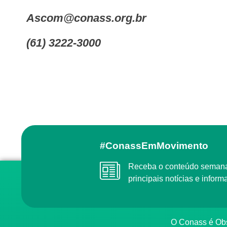
ascom@conass.org.br
(61) 3222-3000
#ConassEmMovimento
Receba o conteúdo semanal do Conass com as
principais notícias e info
O Conass é O