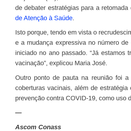
de debater estratégias para a retomada
de Atenção à Saúde
.
Isto porque, tendo em vista o recrudescimento da pandemia, o agravamento das condições crônicas com a 3º onda da pandemia
e a mudança expressiva no número de g
iniciado no ano passado. “Já estamos t
vacinação”, explicou Maria José.
Outro ponto de pauta na reunião foi a retomada da agenda com os agentes comunitários de saúde em relação às baixas
coberturas vacinais, além de estratégi
prevenção contra COVID-19, como uso de
—
Ascom Conass