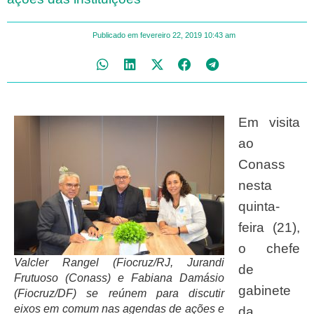
Publicado em
fevereiro 22, 2019
10:43 am
Em visita
ao
Conass
nesta
quinta-
feira (21),
o chefe
Valcler Rangel (Fiocruz/RJ, Jurandi
de
Frutuoso (Conass) e Fabiana Damásio
gabinete
(Fiocruz/DF) se reúnem para discutir
eixos em comum nas agendas de ações e
da