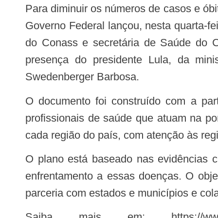
Para diminuir os números de casos e óbitos por dengue, chikungunya, Zika e oropouche no próximo período sazonal no Brasil, o
Governo Federal lançou, nesta quarta-fe
do Conass e secretária de Saúde do Ce
presença do presidente Lula, da mini
Swedenberger Barbosa.
O documento foi construído com a participação de pesquisadores, gestores e técnicos dos estados e municípios, além de
profissionais de saúde que atuam na p
cada região do país, com atenção às regi
O plano está baseado nas evidências científicas mais atualizadas, novas tecnologias e representa um pacto nacional para o
enfrentamento a essas doenças. O objet
parceria com estados e municípios e col
Saiba mais em: https://www.gov.br/saude/pt-br/centrais-de-conteudo/apresentacoes/2024/movimento-nacional-de-