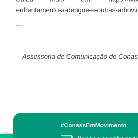
enfrentamento-a-dengue-e-outras-arbovi
—
Assessoria de Comunicação do Conas
#ConassEmMovimento
Receba o conteúdo semanal do Conass com as