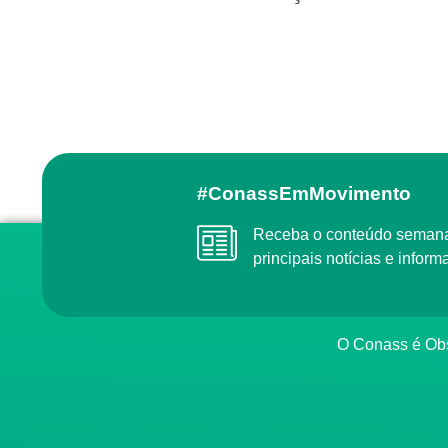
#ConassEmMovimento
Receba o conteúdo semanal do Conass com as
principais notícias e info
O Conass é O