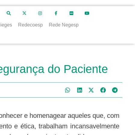
ieges
Redecoesp
Rede Negesp
egurança do Paciente
nto e ética, trabalham incansavelmente