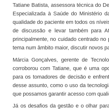
Tatiane Batista, assessora técnica do Departamento de Atenção Hospitalar, Domiciliar e de Urgência, da Secretaria de Atenção
Especializada à Saúde do Ministério d
qualidade do paciente em todos os níve
de discussão e levar também para At
principalmente, no cuidado centrado no p
tema num âmbito maior, discutir novos pa
Márcia Gonçalves, gerente de Tecnologia em Serviços de Saúde da Agência Nacional de Vigilância Sanitária (Anvisa),
corroborou com Tatiane, que é uma opor
para os tomadores de decisão e enfrent
desse assunto, como o uso da tecnologi
que possamos garantir acesso com quali
Já os desafios da gestão e o olhar para as equipes de saúde do SUS, foram abordados pelo assessor técnico do Conselho