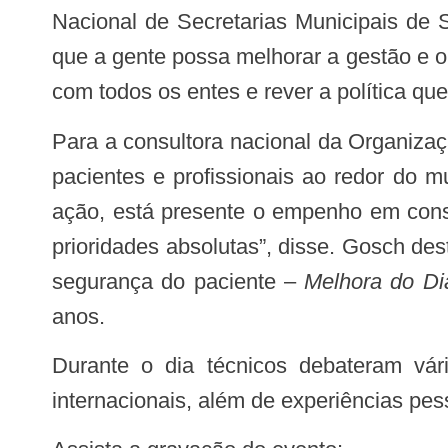
Nacional de Secretarias Municipais de
que a gente possa melhorar a gestão e o
com todos os entes e rever a política q
Para a consultora nacional da Organização Pan-Americana(Opas/OMS), Cris Gosch, o tema vem ganhando muita força com os
pacientes e profissionais ao redor do 
ação, está presente o empenho em cons
prioridades absolutas”, disse. Gosch d
segurança do paciente –
Melhora do Di
anos.
Durante o dia técnicos debateram vários aspectos relacionados à segurança do paciente, com palestrantes nacionais e
internacionais, além de experiências pes