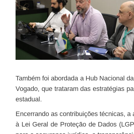
Também foi abordada a Hub Nacional da Assistência Farmacêutica, com a participação dos assessores Héber Dobis e Henrique
Vogado, que trataram das estratégias pa
estadual.
Encerrando as contribuições técnicas, a assessora jurídica Mônica Lima destacou os impactos e responsabilidades relacionados
à Lei Geral de Proteção de Dados (LGP