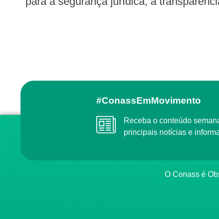
para a segurança jurídica, a transparênc
#ConassEmMovimento
Receba o conteúdo semanal do Conass com as
principais notícias e info
O Conass é O