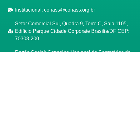
Institucional:
conass@conass.org.br
Setor Comercial Sul, Quadra 9, Torre C, Sala 1105,
Edifício Parque Cidade Corporate Brasília/DF CEP:
70308-200
Razão Social: Conselho Nacional de Secretários de
Saúde
CNPJ: 00.718.205/0001-07
Manage consent