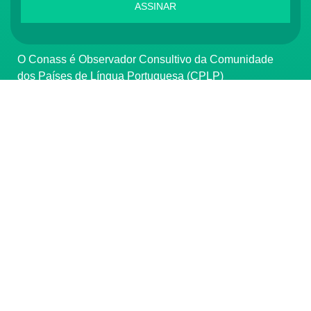
ASSINAR
O Conass é Observador Consultivo da Comunidade
dos Países de Língua Portuguesa (CPLP)
CONTATO
(61) 3222-3000
Institucional:
conass@conass.org.br
Setor Comercial Sul, Quadra 9, Torre C, Sala 1105,
Edifício Parque Cidade Corporate Brasília/DF CEP:
70308-200