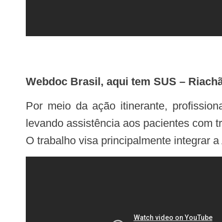
Webdoc Brasil, aqui tem SUS – Riach
Por meio da ação itinerante, profissionais do Centro de Atenção Psicossocial (CAPS) atendem em comunidades da região
levando assistência aos pacientes com 
O trabalho visa principalmente integrar 