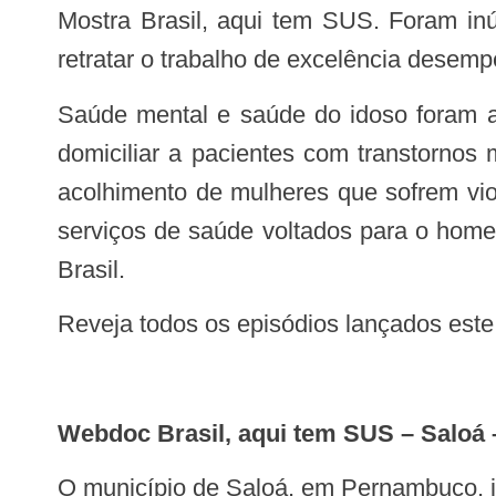
Mostra Brasil, aqui tem SUS. Foram in
retratar o trabalho de excelência desem
Saúde mental e saúde do idoso foram as temáticas mais recorrentes nos episódios lançados este ano. Desde o atendimento
domiciliar a pacientes com transtornos
acolhimento de mulheres que sofrem vio
serviços de saúde voltados para o hom
Brasil.
Reveja todos os episódios lançados este
Webdoc Brasil, aqui tem SUS – Saloá
O município de Saloá, em Pernambuco, implantou um sistema alternativo de tratamento de água na região. A estratégia utilizada