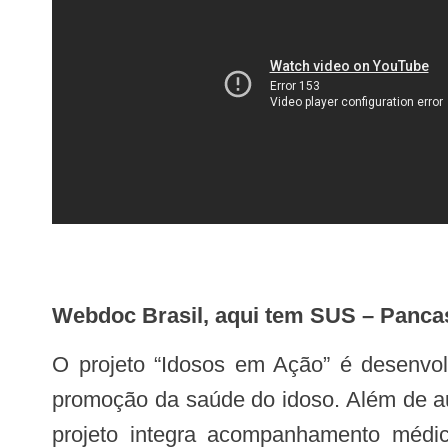
Webdoc Brasil, aqui tem SUS – Panca
O projeto “Idosos em Ação” é desenvolvido pela Secretaria Municipal de Saúde de Pancas e tem como eixo de atuação a
promoção da saúde do idoso. Além de au
projeto integra acompanhamento médico,