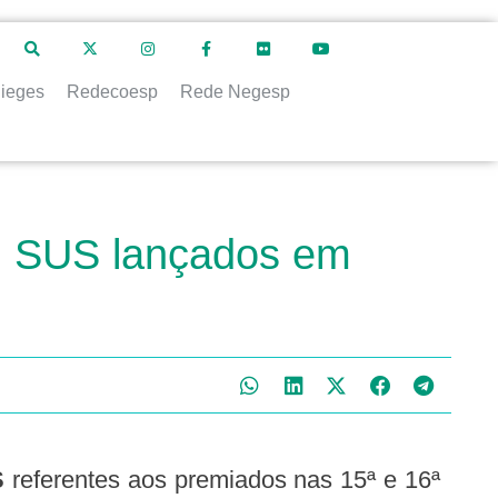
ieges
Redecoesp
Rede Negesp
em SUS lançados em
S
referentes aos premiados nas 15ª e 16ª