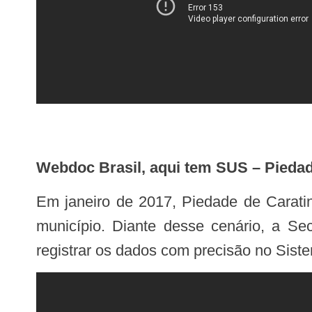
Webdoc Brasil, aqui tem SUS – Pieda
Em janeiro de 2017, Piedade de Caratinga registrou surto de Febre Amarela, totalizando 13 casos confirmados e 5 óbitos no
município. Diante desse cenário, a Se
registrar os dados com precisão no Sis